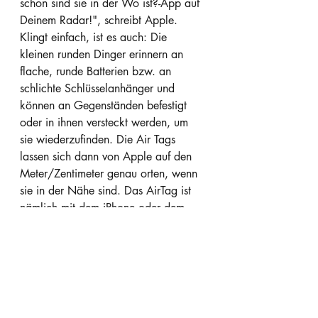
schon sind sie in der Wo ist?-App auf 
Deinem Radar!", schreibt Apple. 
Klingt einfach, ist es auch: Die 
kleinen runden Dinger erinnern an 
flache, runde Batterien bzw. an 
schlichte Schlüsselanhänger und 
können an Gegenständen befestigt 
oder in ihnen versteckt werden, um 
sie wiederzufinden. Die Air Tags 
lassen sich dann von Apple auf den 
Meter/Zentimeter genau orten, wenn 
sie in der Nähe sind. Das AirTag ist 
nämlich mit dem iPhone oder dem 
iPad via Bluetooth verbunden. Aber 
was ist, wenn der gesuchte 
Gegenstand mal außer Reichweite 
sein sollte, sodass es nicht mehr an 
das iPhone/iPad gekoppelt ist? Dann 
zeigt die "Wo ist?"-App (in der man 