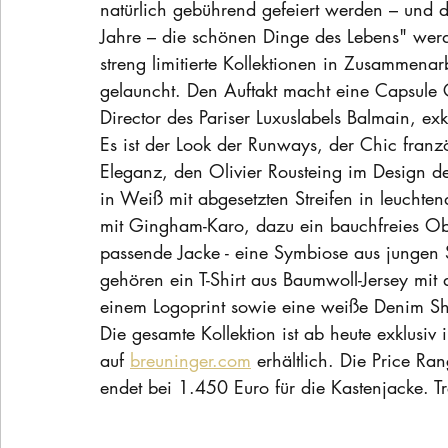
natürlich gebührend gefeiert werden – und 
Jahre – die schönen Dinge des Lebens" wer
streng limitierte Kollektionen in Zusammena
gelauncht. Den Auftakt macht eine Capsule Co
Director des Pariser Luxuslabels Balmain, exk
Es ist der Look der Runways, der Chic franzö
Eleganz, den Olivier Rousteing im Design der
in Weiß mit abgesetzten Streifen in leuchte
mit Gingham-Karo, dazu ein bauchfreies Ober
passende Jacke - eine Symbiose aus jungen 
gehören ein T-Shirt aus Baumwoll-Jersey mit
einem Logoprint sowie eine weiße Denim Sh
Die gesamte Kollektion ist ab heute exklusiv
auf 
breuninger.com
 erhältlich. 
Die Price Ran
endet bei 1.450 Euro für die Kastenjacke. Tr