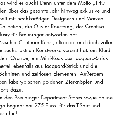
das wird es auch! Denn unter dem Motto „140 
den über das gesamte Jahr hinweg exklusive und 
rbeit mit hochkarätigen Designern und Marken 
llection, die Olivier Rousteing, der Creative 
lusiv für Breuninger entworfen hat.
sischer Couturier-Kunst, ultracool und doch voller 
 sechs textilen Kunstwerke vereint hat: ein Kleid 
ndem Orange, ein Mini-Rock aus Jacquard-Strick 
teil ebenfalls aus Jacquard-Strick und die 
Schnitten und zeitlosen Elementen. Außerdem 
 den labeltypischen goldenen Zierknöpfen und 
orts dazu. 
 in den Breuninger Department Stores sowie online 
ge beginnt bei 275 Euro  für das T-Shirt und 
ès chic!