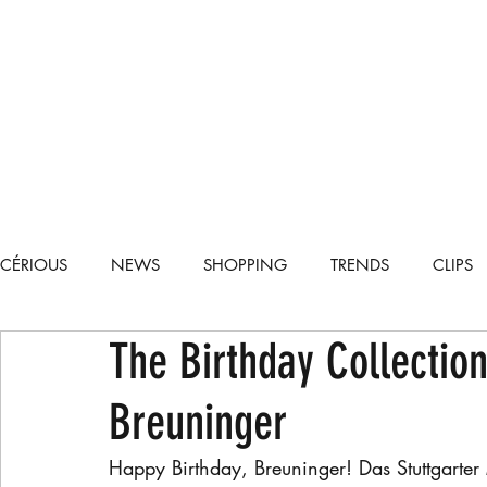
CÉRIOUS
NEWS
SHOPPING
TRENDS
CLIPS
The Birthday Collection
TECH
CARS
RECIPES
LIFESTYLE
RUNWA
Breuninger
Happy Birthday, Breuninger! Das Stuttgarte