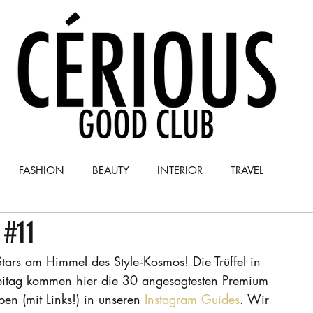
FASHION
BEAUTY
INTERIOR
TRAVEL
#11
Y
COLUMN
Stars am Himmel des Style‑Kosmos! Die Trüffel in 
reitag kommen hier die 30 angesagtesten Premium 
n (mit Links!) in unseren 
Instagram Guides
. Wir 