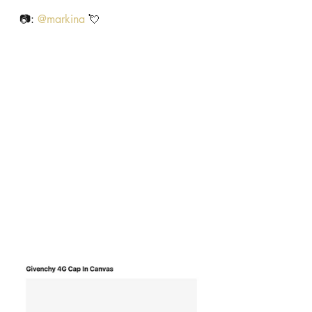
📷: 
@markina
 💘