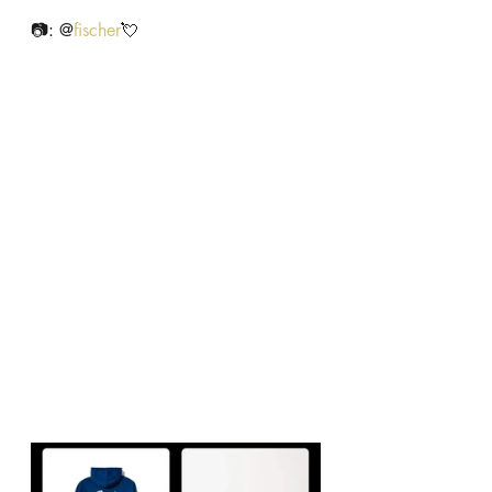
📷: @
fischer
💘