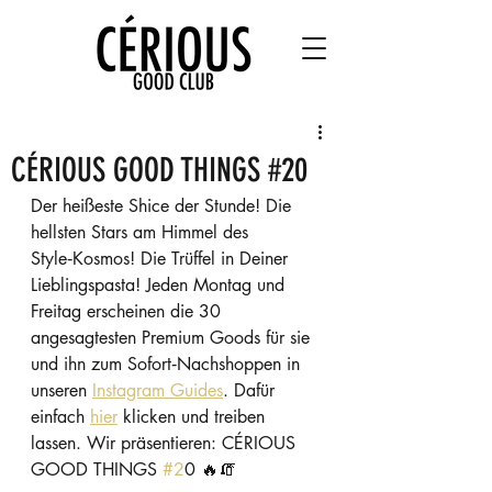
CÉRIOUS GOOD THINGS #20
Der heißeste Shice der Stunde! Die 
hellsten Stars am Himmel des 
Style‑Kosmos! Die Trüffel in Deiner 
Lieblingspasta! Jeden Montag und 
Freitag erscheinen die 30 
angesagtesten Premium Goods für sie 
und ihn zum Sofort‑Nachshoppen in 
unseren 
Instagram Guides
. Dafür 
einfach 
hier
 klicken und treiben 
lassen. Wir präsentieren: CÉRIOUS 
GOOD THINGS 
#2
0 🔥🧯  