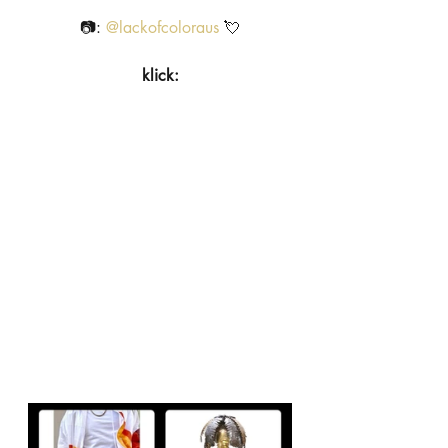
📷: 
@
lackofcoloraus
 💘
klick: