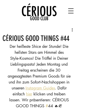
CÉRIOUS GOOD THINGS #44
Der heißeste Shice der Stunde! Die 
hellsten Stars am Himmel des 
Style‑Kosmos! Die Trüffel in Deiner 
Lieblingspasta! Jeden Montag und 
Freitag erscheinen die 30 
angesagtesten Premium Goods für sie 
und ihn zum Sofort‑Nachshoppen in 
unseren 
Instagram Guides
. Dafür 
einfach 
hier
 klicken und treiben 
lassen. Wir präsentieren: CÉRIOUS 
GOOD THINGS 
#
44 🔥🧯 