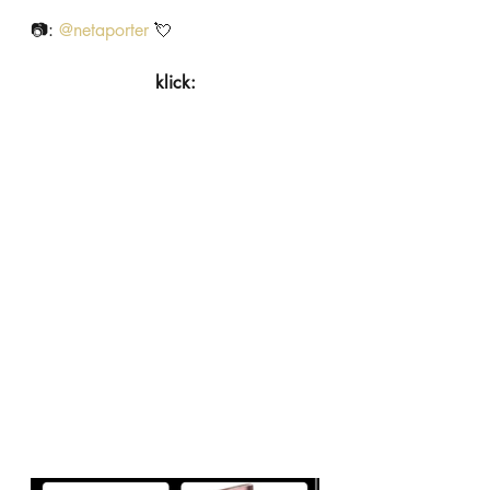
📷: 
@
netaporter
 💘 
klick: