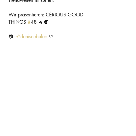
Trendwellen mitsurfen. 
Wir präsentieren: CÉRIOUS GOOD 
THINGS 
#
48 🔥🧯   
📷: 
@
deniscebulec
 💘   