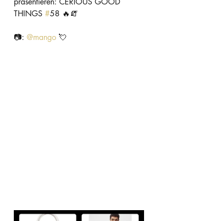
präsentieren: CÉRIOUS GOOD 
THINGS 
#
58 🔥🧯 
📷: 
@
mango
 💘