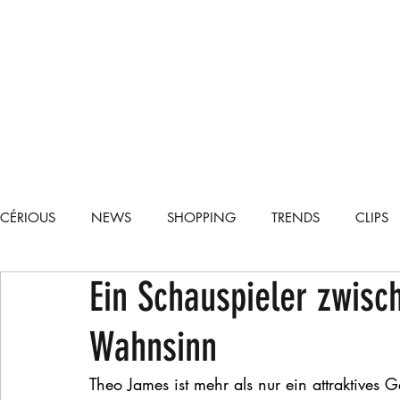
CÉRIOUS
NEWS
SHOPPING
TRENDS
CLIPS
Ein Schauspieler zwis
TECH
CARS
RECIPES
LIFESTYLE
RUNWA
Wahnsinn
Theo James ist mehr als nur ein attraktives Ge