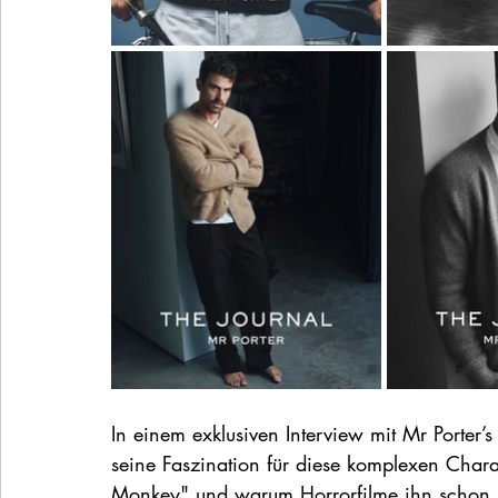
In einem exklusiven Interview mit Mr Porter’
seine Faszination für diese komplexen Chara
Monkey" und warum Horrorfilme ihn schon 