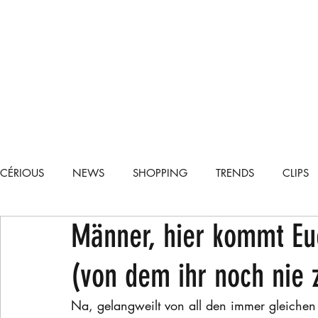
CÉRIOUS
NEWS
SHOPPING
TRENDS
CLIPS
Männer, hier kommt Eue
TECH
CARS
RECIPES
LIFESTYLE
RUNWA
(von dem ihr noch nie 
Na, gelangweilt von all den immer gleichen