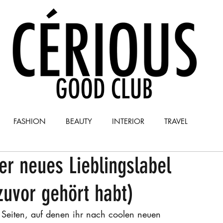
FASHION
BEAUTY
INTERIOR
TRAVEL
r neues Lieblingslabel
Y
COLUMN
zuvor gehört habt)
 Seiten, auf denen ihr nach coolen neuen 