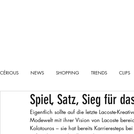
CÉRIOUS
NEWS
SHOPPING
TRENDS
CLIPS
Spiel, Satz, Sieg für d
TECH
CARS
RECIPES
LIFESTYLE
RUNWA
Eigentlich sollte auf die letzte Lacoste-Kreativ
Modewelt mit ihrer Vision von Lacoste berei
Kolotouros – sie hat bereits Karrieresteps be