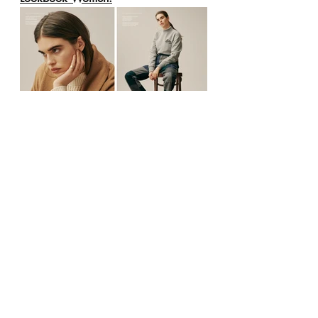
Fotos: Aimé Leon Dore
 (ALD Women: 
Photographer - Andrew Jacobs, 
Model - Zoi Mantzakanis)
FASHION
Aktuelle Beiträge
Alle ansehen