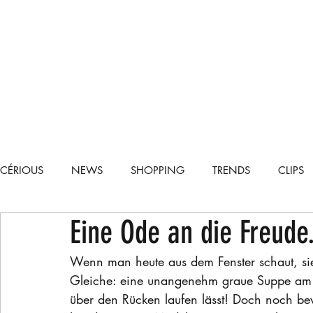
CÉRIOUS
NEWS
SHOPPING
TRENDS
CLIPS
Eine Ode an die Freude
TECH
CARS
RECIPES
LIFESTYLE
RUNWA
Wenn man heute aus dem Fenster schaut, sieh
Gleiche: eine unangenehm graue Suppe am 
über den Rücken laufen lässt! Doch noch bev