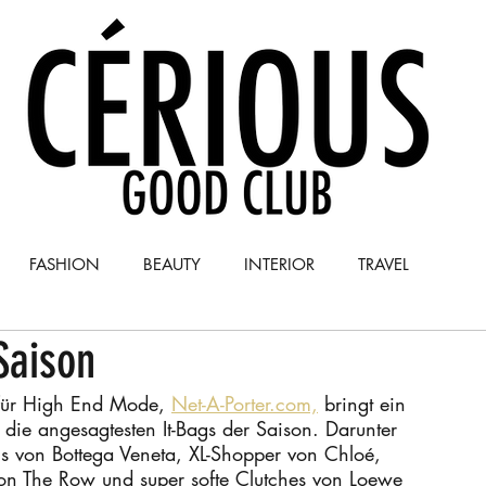
FASHION
BEAUTY
INTERIOR
TRAVEL
Saison
Y
COLUMN
 für High End Mode, 
Net-A-Porter.com,
 bringt ein 
 die angesagtesten It-Bags der Saison. Darunter 
s von Bottega Veneta, XL-Shopper von Chloé, 
on The Row und super softe Clutches von Loewe 