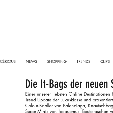
CÉRIOUS
NEWS
SHOPPING
TRENDS
CLIPS
Die It-Bags der neuen 
TECH
CARS
RECIPES
LIFESTYLE
RUNWA
Einer unserer liebsten Online Destinationen
Trend Update der Luxusklasse und präsentiert
Colour-Knaller von Balenciaga, Knautschbag
Super-Minis von Jacquemus, Beuteltaschen v