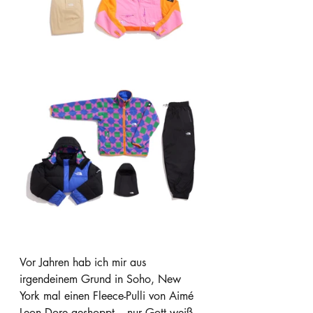
Vor Jahren hab ich mir aus 
irgendeinem Grund in Soho, New 
York mal einen Fleece-Pulli von Aimé 
Leon Dore geshoppt – nur Gott weiß, 