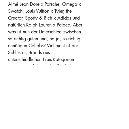
Aimé Leon Dore x Porsche, Omega x 
Swatch, Louis Vuitton x Tyler, the 
Creator, Sporty & Rich x Adidas und 
natürlich Ralph Lauren x Palace. Aber 
was ist nun der Unterschied zwischen 
so richtig guten und, na ja, so richtig 
unnötigen Collabs? Vielleicht ist der 
Schlüssel, Brands aus 
unterschiedlichen Preis-Kategorien 
zusammenzubringen. Vielleicht ist es 
auch die Tatsache, dass diese Koops 
zeitloser sind als andere. Vielleicht 
liegt es aber auch daran, dass sie 
weniger "Logomania" kreischen. 
Doch besonders cool wird's, wenn 
sich Brands aus vollkommen 
verschiedenen Bereichen 
zusammentun: Aimé Leon Dore 
schenkt Porsche-Klassikern einen New 