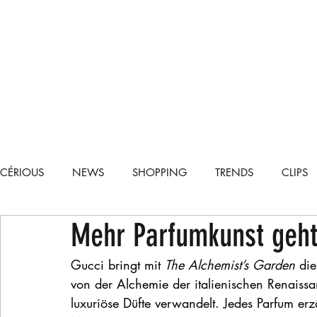
CÉRIOUS
NEWS
SHOPPING
TRENDS
CLIPS
Mehr Parfumkunst geht
TECH
CARS
RECIPES
LIFESTYLE
RUNWA
Gucci bringt mit 
The Alchemist’s Garden
 die
von der Alchemie der italienischen Renaissan
luxuriöse Düfte verwandelt. Jedes Parfum erz