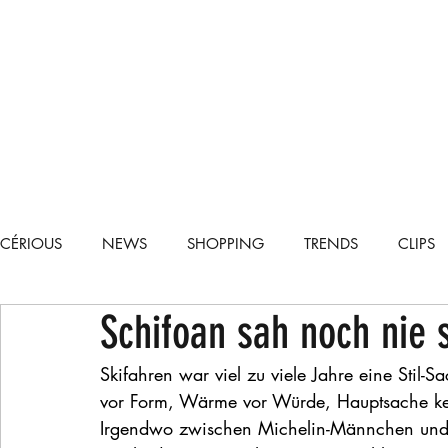
CÉRIOUS
NEWS
SHOPPING
TRENDS
CLIPS
Schifoan sah noch nie 
TECH
CARS
RECIPES
LIFESTYLE
RUNWA
Skifahren war viel zu viele Jahre eine Stil-
vor Form, Wärme vor Würde, Hauptsache kei
Irgendwo zwischen Michelin-Männchen und 