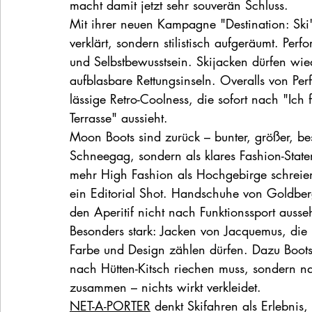
macht damit jetzt sehr souverän Schluss.
Mit ihrer neuen Kampagne "Destination: Ski"
verklärt, sondern stilistisch aufgeräumt. Perf
und Selbstbewusstsein. Skijacken dürfen wi
aufblasbare Rettungsinseln. Overalls von Pe
lässige Retro-Coolness, die sofort nach "Ich 
Terrasse" aussieht.
Moon Boots sind zurück – bunter, größer, bes
Schneegag, sondern als klares Fashion-State
mehr High Fashion als Hochgebirge schreien
ein Editorial Shot. Handschuhe von Goldbe
den Aperitif nicht nach Funktionssport ausse
Besonders stark: Jacken von Jacquemus, die 
Farbe und Design zählen dürfen. Dazu Boots 
nach Hütten-Kitsch riechen muss, sondern na
zusammen – nichts wirkt verkleidet.
NET-A-PORTER
 denkt Skifahren als Erlebnis,